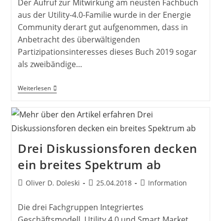
Der Aufruf zur Mitwirkung am neusten Fachbuch
aus der Utility-4.0-Familie wurde in der Energie
Community derart gut aufgenommen, dass in
Anbetracht des überwältigenden
Partizipationsinteresses dieses Buch 2019 sogar
als zweibändige…
Erfolgreicher
Weiterlesen
Call
For
Papers
Drei Diskussionsforen decken
ein breites Spektrum ab
Beitrags-
Beitrag
Beitrags-
Oliver D. Doleski
25.04.2018
Information
Autor:
veröffentlicht:
Kategorie:
Die drei Fachgruppen Integriertes
Geschäftsmodell, Utility 4.0 und Smart Market