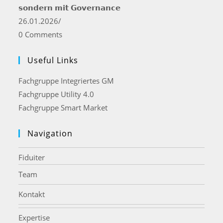
𝘀𝗼𝗻𝗱𝗲𝗿𝗻 𝗺𝗶𝘁 𝗚𝗼𝘃𝗲𝗿𝗻𝗮𝗻𝗰𝗲
26.01.2026
/
0 Comments
Useful Links
Opens
Fachgruppe Integriertes GM
in
Opens
Fachgruppe Utility 4.0
a
in
Opens
Fachgruppe Smart Market
new
a
in
tab
new
a
Navigation
tab
new
tab
Fiduiter
Team
Kontakt
Expertise