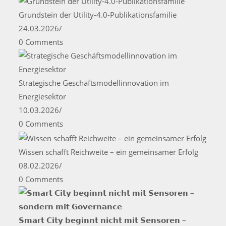
Grundstein der Utility-4.0-Publikationsfamilie
24.03.2026
/
0 Comments
Strategische Geschäftsmodellinnovation im
Energiesektor
10.03.2026
/
0 Comments
Wissen schafft Reichweite – ein gemeinsamer Erfolg
08.02.2026
/
0 Comments
𝗦𝗺𝗮𝗿𝘁 𝗖𝗶𝘁𝘆 𝗯𝗲𝗴𝗶𝗻𝗻𝘁 𝗻𝗶𝗰𝗵𝘁 𝗺𝗶𝘁 𝗦𝗲𝗻𝘀𝗼𝗿𝗲𝗻 –