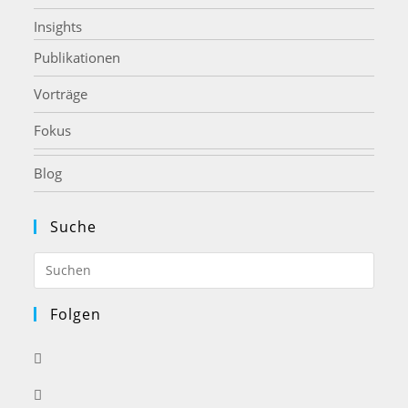
Insights
Publikationen
Vorträge
Fokus
Blog
Suche
Press
Esca
to
Folgen
close
Opens
the
in
searc
Opens
a
panel