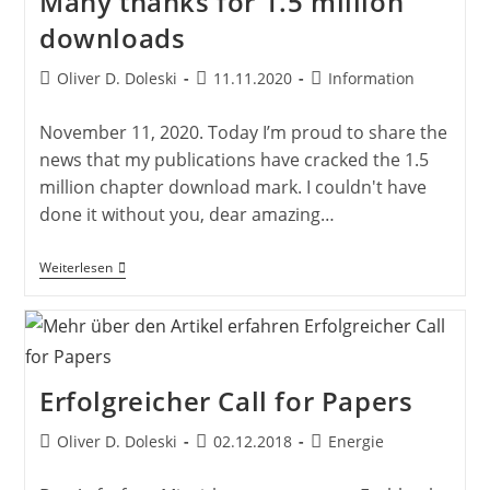
Many thanks for 1.5 million
downloads
Beitrags-
Beitrag
Beitrags-
Oliver D. Doleski
11.11.2020
Information
Autor:
veröffentlicht:
Kategorie:
November 11, 2020. Today I’m proud to share the
news that my publications have cracked the 1.5
million chapter download mark. I couldn't have
done it without you, dear amazing…
Many
Weiterlesen
Thanks
For
1.5
Million
Downloads
Erfolgreicher Call for Papers
Beitrags-
Beitrag
Beitrags-
Oliver D. Doleski
02.12.2018
Energie
Autor:
veröffentlicht:
Kategorie: