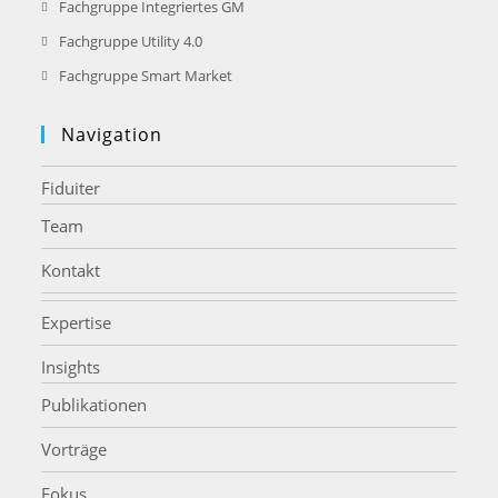
Opens
Fachgruppe Integriertes GM
in
Opens
Fachgruppe Utility 4.0
a
in
Opens
Fachgruppe Smart Market
new
a
in
tab
new
a
Navigation
tab
new
tab
Fiduiter
Team
Kontakt
Expertise
Insights
Publikationen
Vorträge
Fokus