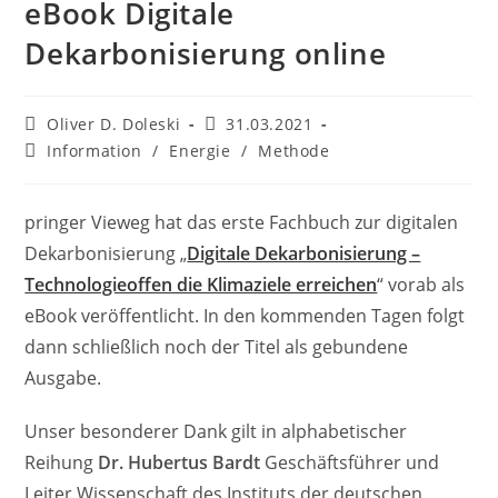
eBook Digitale
Dekarbonisierung online
Beitrags-
Beitrag
Oliver D. Doleski
31.03.2021
Autor:
veröffentlicht:
Beitrags-
Information
/
Energie
/
Methode
Kategorie:
pringer Vieweg hat das erste Fachbuch zur digitalen
Dekarbonisierung „
Digitale Dekarbonisierung –
Technologieoffen die Klimaziele erreichen
“ vorab als
eBook veröffentlicht. In den kommenden Tagen folgt
dann schließlich noch der Titel als gebundene
Ausgabe.
Unser besonderer Dank gilt in alphabetischer
Reihung
Dr. Hubertus Bardt
Geschäftsführer und
Leiter Wissenschaft des Instituts der deutschen