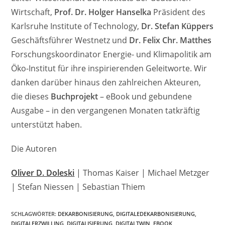
Wirtschaft,
Prof. Dr. Holger Hanselka
Präsident des
Karlsruhe Institute of Technology,
Dr. Stefan Küppers
Geschäftsführer Westnetz und
Dr. Felix Chr. Matthes
Forschungskoordinator Energie- und Klimapolitik am
Öko-Institut für ihre inspirierenden Geleitworte. Wir
danken darüber hinaus den zahlreichen Akteuren,
die dieses
Buchprojekt
– eBook und gebundene
Ausgabe – in den vergangenen Monaten tatkräftig
unterstützt haben.
Die Autoren
Oliver D. Doleski
| Thomas Kaiser | Michael Metzger
| Stefan Niessen | Sebastian Thiem
SCHLAGWÖRTER
:
DEKARBONISIERUNG
,
DIGITALEDEKARBONISIERUNG
,
DIGITALERZWILLING
,
DIGITALISIERUNG
,
DIGITALTWIN
,
EBOOK
,