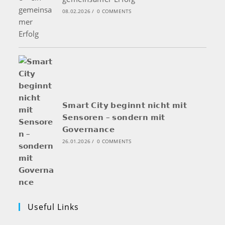
08.02.2026
/
0 COMMENTS
𝗦𝗺𝗮𝗿𝘁 𝗖𝗶𝘁𝘆 𝗯𝗲𝗴𝗶𝗻𝗻𝘁 𝗻𝗶𝗰𝗵𝘁 𝗺𝗶𝘁
𝗦𝗲𝗻𝘀𝗼𝗿𝗲𝗻 – 𝘀𝗼𝗻𝗱𝗲𝗿𝗻 𝗺𝗶𝘁
𝗚𝗼𝘃𝗲𝗿𝗻𝗮𝗻𝗰𝗲
26.01.2026
/
0 COMMENTS
Useful Links