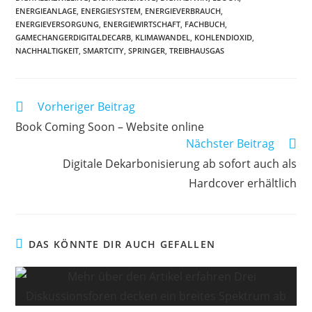
ENERGIEANLAGE
,
ENERGIESYSTEM
,
ENERGIEVERBRAUCH
,
ENERGIEVERSORGUNG
,
ENERGIEWIRTSCHAFT
,
FACHBUCH
,
GAMECHANGERDIGITALDECARB
,
KLIMAWANDEL
,
KOHLENDIOXID
,
NACHHALTIGKEIT
,
SMARTCITY
,
SPRINGER
,
TREIBHAUSGAS
Weitere
Vorheriger Beitrag
Artikel
Book Coming Soon – Website online
ansehen
Nächster Beitrag
Digitale Dekarbonisierung ab sofort auch als
Hardcover erhältlich
DAS KÖNNTE DIR AUCH GEFALLEN