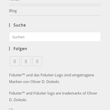
Blog
Suche
Press
Esca
to
Folgen
close
the
searc
Opens
Opens
Opens
panel
Fiduiter™ und das Fiduiter-Logo sind eingetragene
in
in
in
a
a
a
Marken von Oliver D. Doleski.
new
new
new
Fiduiter™ and Fiduiter logo are trademarks of Oliver
tab
tab
tab
D. Doleski.