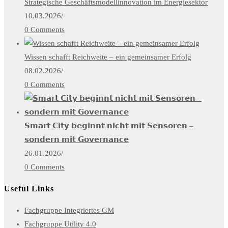
Strategische Geschäftsmodellinnovation im Energiesektor
10.03.2026
/
0 Comments
Wissen schafft Reichweite – ein gemeinsamer Erfolg
08.02.2026
/
0 Comments
𝗦𝗺𝗮𝗿𝘁 𝗖𝗶𝘁𝘆 𝗯𝗲𝗴𝗶𝗻𝗻𝘁 𝗻𝗶𝗰𝗵𝘁 𝗺𝗶𝘁 𝗦𝗲𝗻𝘀𝗼𝗿𝗲𝗻 –
𝘀𝗼𝗻𝗱𝗲𝗿𝗻 𝗺𝗶𝘁 𝗚𝗼𝘃𝗲𝗿𝗻𝗮𝗻𝗰𝗲
26.01.2026
/
0 Comments
Useful Links
Opens
Fachgruppe Integriertes GM
Opens
in
Fachgruppe Utility 4.0