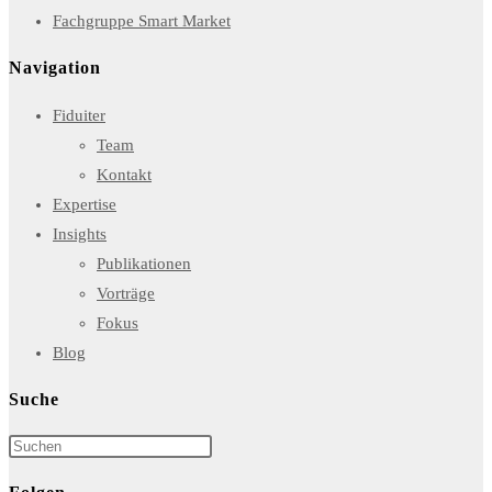
in
Opens
a
Fachgruppe Smart Market
a
in
new
Navigation
new
a
tab
tab
new
Fiduiter
tab
Team
Kontakt
Expertise
Insights
Publikationen
Vorträge
Fokus
Blog
Suche
Press
Escape