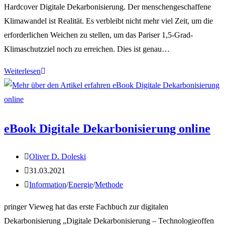
Hardcover Digitale Dekarbonisierung. Der menschengeschaffene
Klimawandel ist Realität. Es verbleibt nicht mehr viel Zeit, um die
erforderlichen Weichen zu stellen, um das Pariser 1,5-Grad-
Klimaschutzziel noch zu erreichen. Dies ist genau…
Digitale
Weiterlesen
Dekarbonisierung
ab
sofort
eBook Digitale Dekarbonisierung online
auch
als
Hardcover
Beitrags-
Oliver D. Doleski
erhältlich
Autor:
Beitrag
31.03.2021
veröffentlicht:
Beitrags-
Information
/
Energie
/
Methode
Kategorie:
pringer Vieweg hat das erste Fachbuch zur digitalen
Dekarbonisierung „Digitale Dekarbonisierung – Technologieoffen