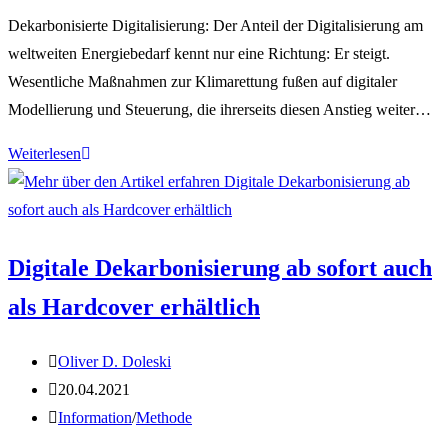
Kategorie:
Dekarbonisierte Digitalisierung: Der Anteil der Digitalisierung am
weltweiten Energiebedarf kennt nur eine Richtung: Er steigt.
Wesentliche Maßnahmen zur Klimarettung fußen auf digitaler
Modellierung und Steuerung, die ihrerseits diesen Anstieg weiter…
Digitale
Weiterlesen
Dekarbonisierung
für
dekarbonisierte
Digitale Dekarbonisierung ab sofort auch
Digitalisierung
als Hardcover erhältlich
Beitrags-
Oliver D. Doleski
Autor:
Beitrag
20.04.2021
veröffentlicht:
Beitrags-
Information
/
Methode
Kategorie: