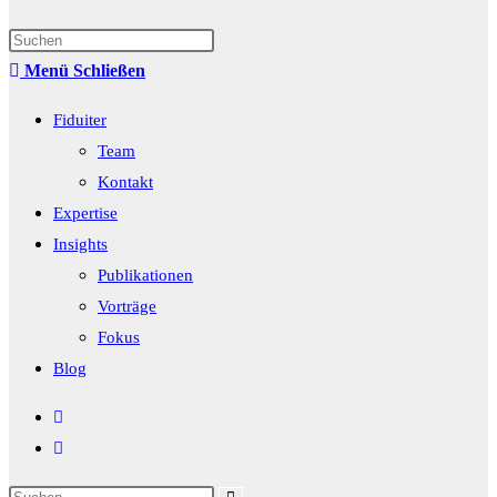
Suche
Press
umschalten
Escape
Menü
Schließen
to
Fiduiter
close
Team
the
Kontakt
search
Expertise
panel.
Insights
Publikationen
Vorträge
Fokus
Blog
Diese