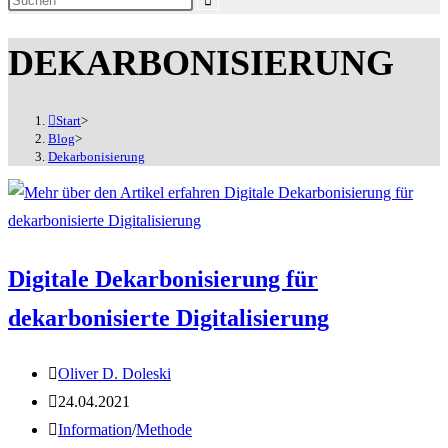
Website
DEKARBONISIERUNG
durchsuchen
Start
>
Blog
>
Dekarbonisierung
Digitale Dekarbonisierung für
dekarbonisierte Digitalisierung
Beitrags-
Oliver D. Doleski
Autor:
Beitrag
24.04.2021
veröffentlicht:
Beitrags-
Information
/
Methode