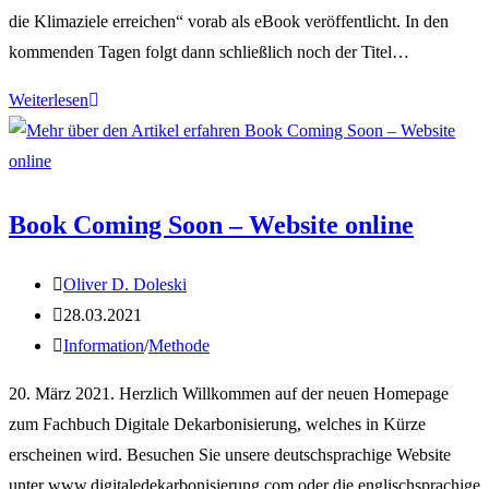
die Klimaziele erreichen“ vorab als eBook veröffentlicht. In den
kommenden Tagen folgt dann schließlich noch der Titel…
eBook
Weiterlesen
Digitale
Dekarbonisierung
online
Book Coming Soon – Website online
Beitrags-
Oliver D. Doleski
Autor:
Beitrag
28.03.2021
veröffentlicht:
Beitrags-
Information
/
Methode
Kategorie:
20. März 2021. Herzlich Willkommen auf der neuen Homepage
zum Fachbuch Digitale Dekarbonisierung, welches in Kürze
erscheinen wird. Besuchen Sie unsere deutschsprachige Website
unter www.digitaledekarbonisierung.com oder die englischsprachige